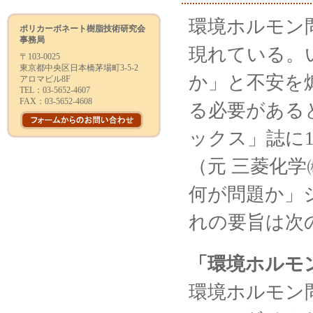
環境ホルモン
ポリカーボネート樹脂技術研究会
事務局
現れている。
〒103-0025
東京都中央区日本橋茅場町3-5-2
か」と不安を
アロマビル8F
TEL：03-5652-4607
FAX：03-5652-4608
る必要がある
ックス」誌に1
（元 三菱化
何が問題か」
れの要旨は次
「環境ホルモ
環境ホルモン